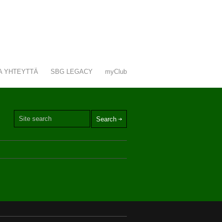
A YHTEYTTÄ
SBG LEGACY
myClub