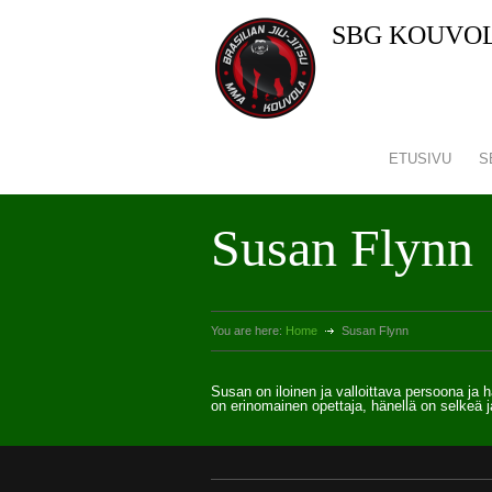
SBG KOUVO
ETUSIVU
S
Susan Flynn
You are here:
Home
Susan Flynn
Susan on iloinen ja valloittava persoona ja 
on erinomainen opettaja, hänellä on selkeä 