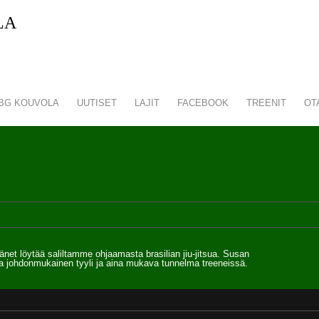
LA
BG KOUVOLA
UUTISET
LAJIT
FACEBOOK
TREENIT
OT
hänet löytää saliltamme ohjaamasta brasilian jiu-jitsua. Susan
ja johdonmukainen tyyli ja aina mukava tunnelma treeneissä.