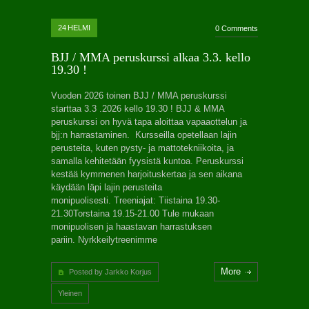
24
HELMI
0 Comments
BJJ / MMA peruskurssi alkaa 3.3. kello
19.30 !
Vuoden 2026 toinen BJJ / MMA peruskurssi
starttaa 3.3 .2026 kello 19.30 ! BJJ & MMA
peruskurssi on hyvä tapa aloittaa vapaaottelun ja
bjj:n harrastaminen. Kursseilla opetellaan lajin
perusteita, kuten pysty- ja mattotekniikoita, ja
samalla kehitetään fyysistä kuntoa. Peruskurssi
kestää kymmenen harjoituskertaa ja sen aikana
käydään läpi lajin perusteita
monipuolisesti. Treeniajat: Tiistaina 19.30-
21.30Torstaina 19.15-21.00 Tule mukaan
monipuolisen ja haastavan harrastuksen
pariin. Nyrkkeilytreenimme
More
Posted by Jarkko Korjus
Yleinen