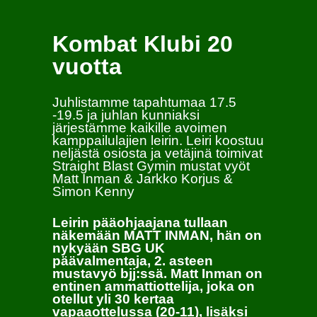
Kombat Klubi 20
vuotta
Juhlistamme tapahtumaa 17.5
-19.5 ja juhlan kunniaksi
järjestämme kaikille avoimen
kamppailulajien leirin. Leiri koostuu
neljästä osiosta ja vetäjinä toimivat
Straight Blast Gymin mustat vyöt
Matt Inman & Jarkko Korjus &
Simon Kenny
Leirin pääohjaajana tullaan
näkemään MATT INMAN, hän on
nykyään SBG UK
päävalmentaja, 2. asteen
mustavyö bjj:ssä. Matt Inman on
entinen ammattiottelija, joka on
otellut yli 30 kertaa
vapaaottelussa (20-11), lisäksi