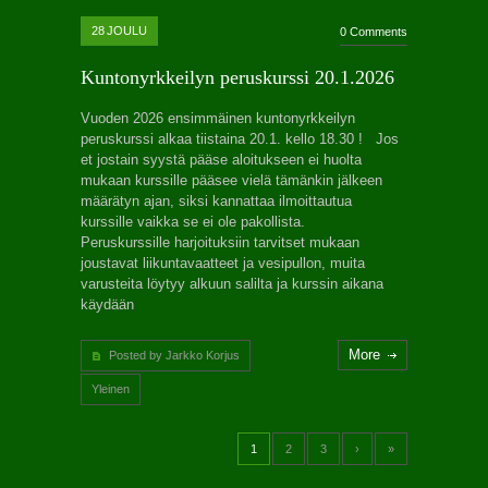
28
JOULU
0 Comments
Kuntonyrkkeilyn peruskurssi 20.1.2026
Vuoden 2026 ensimmäinen kuntonyrkkeilyn
peruskurssi alkaa tiistaina 20.1. kello 18.30 ! Jos
et jostain syystä pääse aloitukseen ei huolta
mukaan kurssille pääsee vielä tämänkin jälkeen
määrätyn ajan, siksi kannattaa ilmoittautua
kurssille vaikka se ei ole pakollista.
Peruskurssille harjoituksiin tarvitset mukaan
joustavat liikuntavaatteet ja vesipullon, muita
varusteita löytyy alkuun salilta ja kurssin aikana
käydään
More
Posted by Jarkko Korjus
Yleinen
1
2
3
›
»