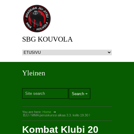
SBG KOUVOLA
Yleinen
You are here:
Home
BJJ / MMA peruskurssi alkaa 3.3. kello 19.30 !
Kombat Klubi 20