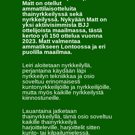
Matt on otellut
ammattilaisotteluita
thainyrkkeilyssä sekä
nyrkkeilyssä. Nykyään Matt on
yksi aktiivisimmista BJJ
ottelijoista maailmassa, tästä
kertoo yli 150 ottelua vuonna
2023. Matt valmentaa
ammatikseen Lontoossa ja eri
puolilla maailmaa.
Leiri aloitetaan nyrkkeilyllä,
perjantaina käydään läpi
nyrkkeilyn tekniikkaa ja osio
soveltuu erinomaisesti
kuntonyrkkeilijöille ja nyrkkeilijöille,
mutta myös kaikille nyrkkeilystä
kiinnostuneille.
Lauantaina jatketaan
thainyrkkeilyllä, tämä osio soveltuu
kaikille thainyrkkeilyä
harjoitteleville, harjoittelit sitten
kunto- tai kilpailumielessä.