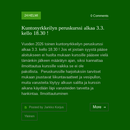
24
HELMI
0 Comments
Kuntonyrkkeilyn peruskurssi alkaa 3.3.
kello 18.30 !
Vuoden 2026 toinen kuntonyrkkeilyn peruskurssi
alkaa 3.3. kello 18.30 ! Jos et jostain syystä pääse
aloitukseen ei huolta mukaan kurssille pääsee vielä
tämänkin jälkeen määrätyn ajan, siksi kannattaa
ilmoittautua kurssille vaikka se ei ole
pakollista. Peruskurssille harjoituksiin tarvitset
mukaan joustavat liikuntavaatteet ja vesipullon,
muita varusteita löytyy alkuun salilta ja kurssin
aikana käydään läpi varusteiden tarvetta ja
hankintaa. Ilmoittautuminen
More
Posted by Jarkko Korjus
Yleinen