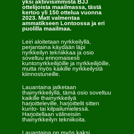
yksi aktiivisimmista BJJ
ottelijoista maailmassa, tästä
kertoo yli 150 ottelua vuonna
2023. Matt valmentaa
ammatikseen Lontoossa ja eri
puolilla maailmaa.
Leiri aloitetaan nyrkkeilyllä,
perjantaina käydään läpi
nyrkkeilyn tekniikkaa ja osio
soveltuu erinomaisesti
kuntonyrkkeilijöille ja nyrkkeilijöille,
mutta myös kaikille nyrkkeilystä
kiinnostuneille.
Lauantaina jatketaan
thainyrkkeilyllä, tämä osio soveltuu
kaikille thainyrkkeilyä
harjoitteleville, harjoittelit sitten
kunto- tai kilpailumielessä.
Harjoitellaan välineisiin
thainyrkkeilyn tekniikoita.
Lauantaina on myös kaksi