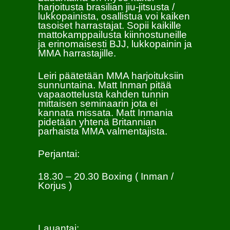
harjoitusta brasilian jiu-jitsusta /
lukkopainista, osallistua voi kaiken
tasoiset harrastajat. Sopii kaikille
mattokamppailusta kiinnostuneille
ja erinomaisesti BJJ, lukkopainin ja
MMA harrastajille.
Leiri päätetään MMA harjoituksiin
sunnuntaina. Matt Inman pitää
vapaaottelusta kahden tunnin
mittaisen seminaarin jota ei
kannata missata. Matt Inmania
pidetään yhtenä Britannian
parhaista MMA valmentajista.
Perjantai:
18.30 – 20.30 Boxing ( Inman /
Korjus )
Lauantai: