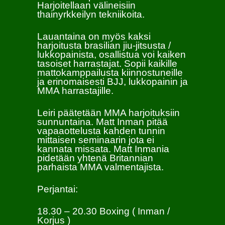
Harjoitellaan välineisiin
thainyrkkeilyn tekniikoita.
Lauantaina on myös kaksi
harjoitusta brasilian jiu-jitsusta /
lukkopainista, osallistua voi kaiken
tasoiset harrastajat. Sopii kaikille
mattokamppailusta kiinnostuneille
ja erinomaisesti BJJ, lukkopainin ja
MMA harrastajille.
Leiri päätetään MMA harjoituksiin
sunnuntaina. Matt Inman pitää
vapaaottelusta kahden tunnin
mittaisen seminaarin jota ei
kannata missata. Matt Inmania
pidetään yhtenä Britannian
parhaista MMA valmentajista.
Perjantai:
18.30 – 20.30 Boxing ( Inman /
Korjus )