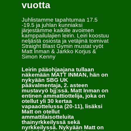
vuotta
Juhlistamme tapahtumaa 17.5
-19.5 ja juhlan kunniaksi
järjestämme kaikille avoimen
kamppailulajien leirin. Leiri koostuu
neljästä osiosta ja vetäjinä toimivat
Straight Blast Gymin mustat vyöt
Matt Inman & Jarkko Korjus &
Simon Kenny
Leirin pääohjaajana tullaan
näkemään MATT INMAN, hän on
nykyään SBG UK
päävalmentaja, 2. asteen
mustavyö bjj:ssä. Matt Inman on
entinen ammattiottelija, joka on
otellut yli 30 kertaa
vapaaottelussa (20-11), lisäksi
Matt on otellut
ammattilaisotteluita
thainyrkkeilyssä sekä
nyrkkeilyssä. Nykyään Matt on