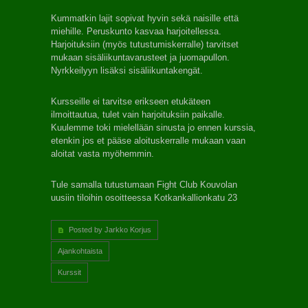
Kummatkin lajit sopivat hyvin sekä naisille että
miehille. Peruskunto kasvaa harjoitellessa.
Harjoituksiin (myös tutustumiskerralle) tarvitset
mukaan sisäliikuntavarusteet ja juomapullon.
Nyrkkeilyyn lisäksi sisäliikuntakengät.
Kursseille ei tarvitse erikseen etukäteen
ilmoittautua, tulet vain harjoituksiin paikalle.
Kuulemme toki mielellään sinusta jo ennen kurssia,
etenkin jos et pääse aloituskerralle mukaan vaan
aloitat vasta myöhemmin.
Tule samalla tutustumaan Fight Club Kouvolan
uusiin tiloihin osoitteessa Kotkankallionkatu 23
Posted by Jarkko Korjus
Ajankohtaista
Kurssit