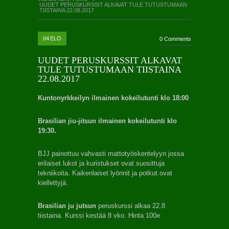
UUDET PERUSKURSSIT ALKAVAT TULE TUTUSTUMAAN
TIISTAINA 22.08.2017
04
ELO
0 Comments
UUDET PERUSKURSSIT ALKAVAT
TULE TUTUSTUMAAN TIISTAINA
22.08.2017
Kuntonyrkkeilyn ilmainen kokeilutunti klo 18:00
Brasilian jiu-jitsun ilmainen kokeilutunti klo
19:30.
BJJ painottuu vahvasti mattotyöskentelyyn jossa
erilaiset lukot ja kuristukset ovat suosittuja
tekniikoita. Kaikenlaiset lyönnit ja potkut ovat
kiellettyjä.
Brasilian ju jutsun
peruskurssi alkaa 22.8
tiistaina. Kurssi kestää 8 vko. Hinta 100e